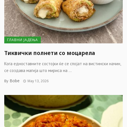
ГЛАВНИ ЈАДЕЊА
Тиквички полнети со моцарела
Кога едноставните состојки ќе се спојат на вистински начин,
се создава магија што мириса на ...
Bobe
By
May 13, 2026