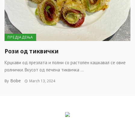
ПРЕДЈАДЕЊА
Рози од тиквички
Крцкави од презлата и полни со растопен кашкавал се овие
ролнички. Вкусот од печена тиквичка ...
Bobe
By
March 13, 2024