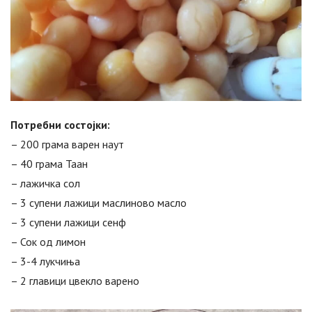
Потребни состојки:
– 200 грама варен наут
– 40 грама Таан
– лажичка сол
– 3 супени лажици маслиново масло
– 3 супени лажици сенф
– Сок од лимон
– 3-4 лукчиња
– 2 главици цвекло варено