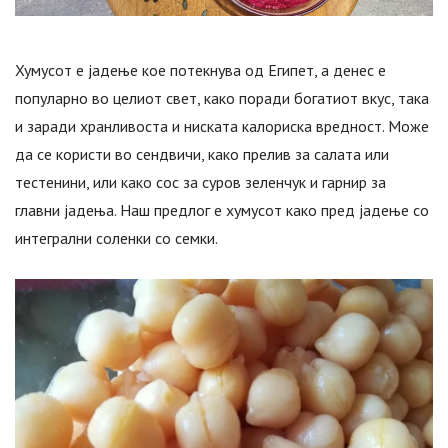
Хумусот е јадење кое потекнува од Египет, а денес е
популарно во целиот свет, како поради богатиот вкус, така
и заради хранливоста и ниската калориска вредност. Може
да се користи во сендвичи, како прелив за салата или
тестенини, или како сос за суров зеленчук и гарнир за
главни јадења. Наш предлог е хумусот како пред јадење со
интегрални соленки со семки.