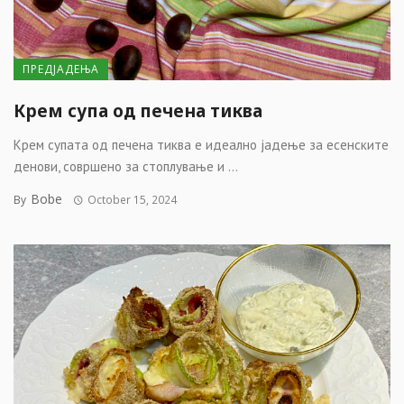
ПРЕДЈАДЕЊА
Крем супа од печена тиква
Крем супата од печена тиква е идеално јадење за есенските
денови, совршено за стоплување и ...
Bobe
By
October 15, 2024