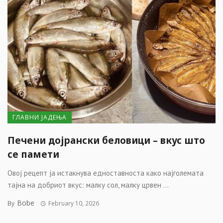
ГЛАВНИ ЈАДЕЊА
Печени дојрански белoвици – вкус што
се памети
Овој рецепт ја истакнува едноставноста како најголемата
тајна на добриот вкус: малку сол, малку црвен ...
Bobe
By
February 10, 2026