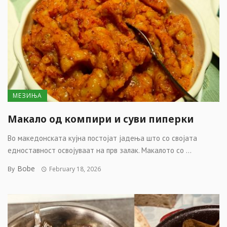
МЕЗИЊА
Макало од компири и суви пиперки
Во македонската кујна постојат јадења што со својата
едноставност освојуваат на прв залак. Макалото со ...
Bobe
By
February 18, 2026