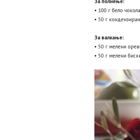
За полнење:
• 100 г бело чокол
• 50 г кондензира
За валкање:
• 50 г мелени орев
• 50 г мелени биск