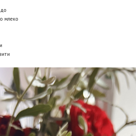
адо
но млеко
и
вити