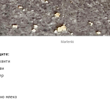
Marlenki
ците:
сквити
ви
ер
ано млеко