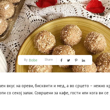
Share
Bobe
By
ен вкус на ореви, бисквити и мед, а во срцето – нежно 
пи со секој залак. Совршени за кафе, гости или кога ви се