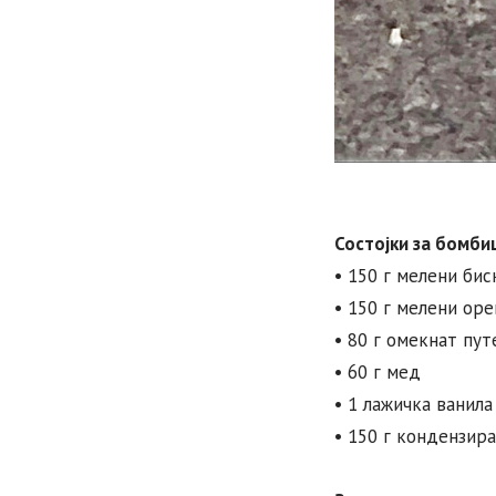
Состојки за бомби
• 150 г мелени би
• 150 г мелени оре
• 80 г омекнат пут
• 60 г мед
• 1 лажичка ванила
• 150 г кондензир