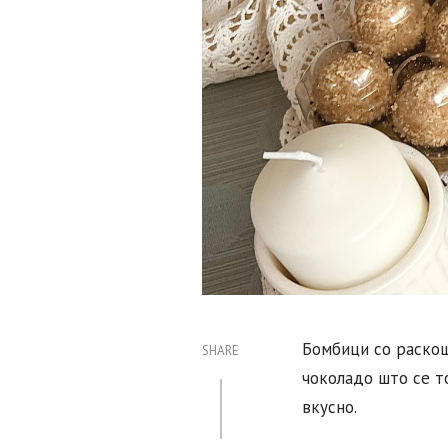
Бомбици со раскош
SHARE
чоколадо што се то
вкусно.