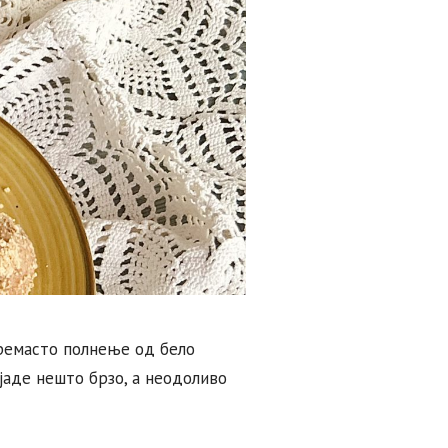
кремасто полнење од бело
 јаде нешто брзо, а неодоливо