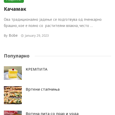
Качамак
Ова традиционално јадење се подготвува од пченкарно
брашно, кое е полно со растителни влакна, често ...
Bobe
By
January 29, 2023
Популарно
КРЕМПИТА
Вртени стапчиња
Вртена пита со праз и урда