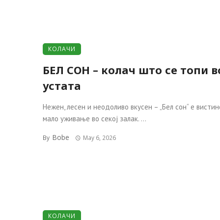
КОЛАЧИ
БЕЛ СОН – колач што се топи в
устата
Нежен, лесен и неодоливо вкусен – „Бел сон“ е вистин
мало уживање во секој залак. ...
Bobe
By
May 6, 2026
КОЛАЧИ