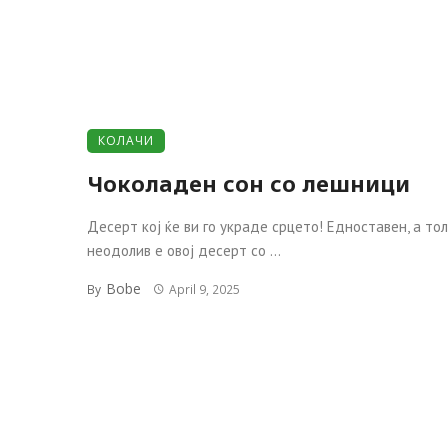
КОЛАЧИ
Чоколаден сон со лешници
Десерт кој ќе ви го украде срцето! Едноставен, а то
неодолив е овој десерт со ...
Bobe
By
April 9, 2025