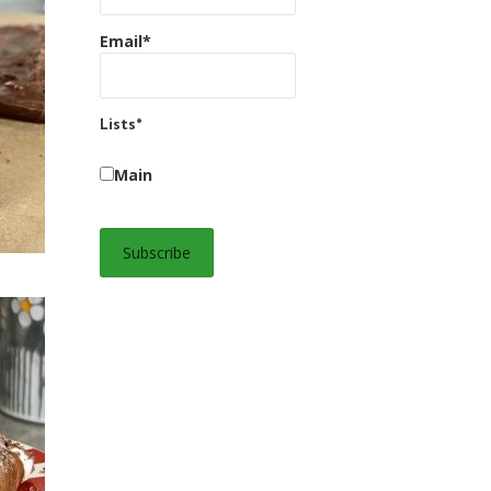
Email*
Lists*
Main