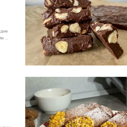
адни
 ...
а