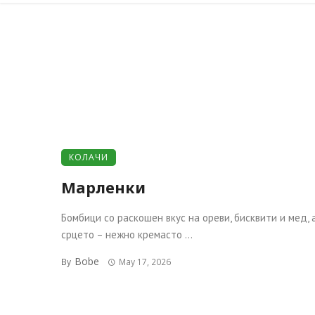
КОЛАЧИ
Марленки
Бомбици со раскошен вкус на ореви, бисквити и мед, 
срцето – нежно кремасто ...
Bobe
By
May 17, 2026