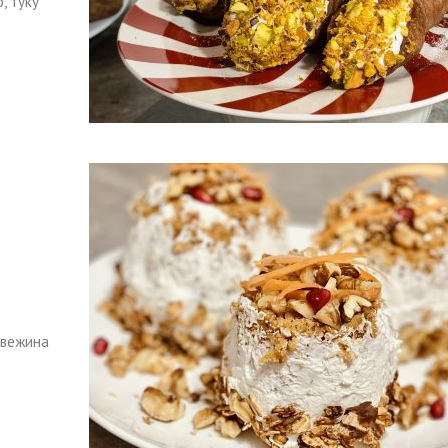
, туку
д
свежина