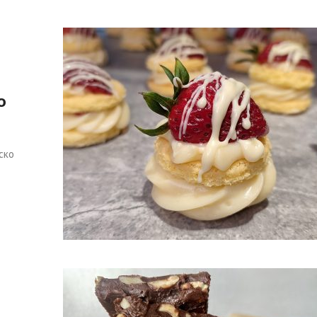
о
ско