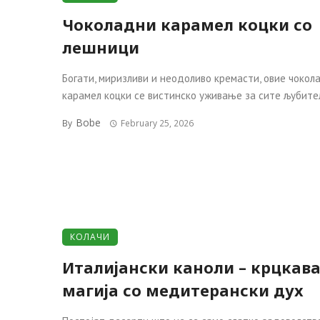
Чоколадни карамел коцки со
лешници
Богати, миризливи и неодоливо кремасти, овие чокол
карамел коцки се вистинско уживање за сите љубители
Bobe
By
February 25, 2026
КОЛАЧИ
Италијански каноли – крцкав
магија со медитерански дух