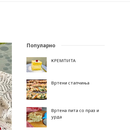
Популарно
КРЕМПИТА
Вртени стапчиња
Вртена пита со праз и
урда