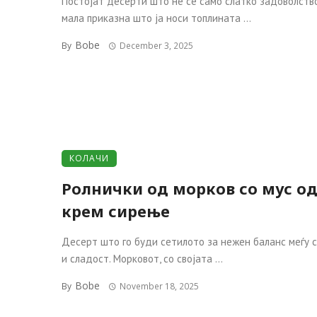
Постојат десерти што не се само слатко задоволство
мала приказна што ја носи топлината ...
Bobe
By
December 3, 2025
КОЛАЧИ
Ролнички од морков со мус о
крем сирење
Десерт што го буди сетилото за нежен баланс меѓу 
и сладост. Морковот, со својата ...
Bobe
By
November 18, 2025