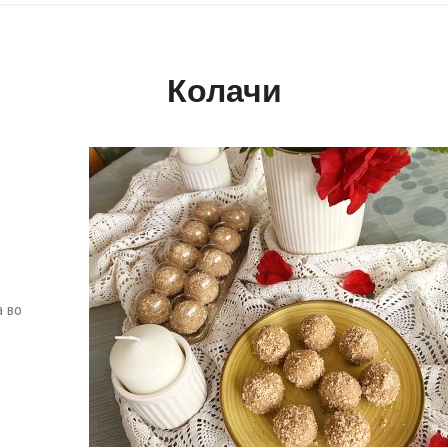
Колачи
а во