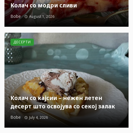
Колач со модри сливи
Bobe
August 1, 2026
ДЕСЕРТИ
Колач со кајсии – нежен летен
десерт што освојува со секој залак
Bobe
July 4, 2026