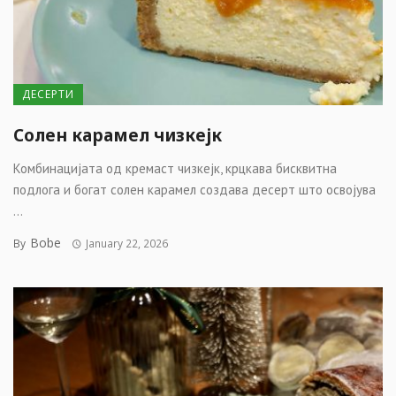
ДЕСЕРТИ
Солен карамел чизкејк
Комбинацијата од кремаст чизкејк, крцкава бисквитна
подлога и богат солен карамел создава десерт што освојува
...
Bobe
By
January 22, 2026