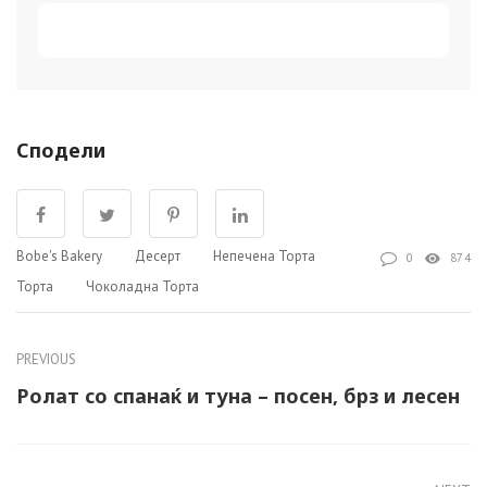
Сподели
Bobe's Bakery
Десерт
Непечена Торта
0
874
Торта
Чоколадна Торта
PREVIOUS
Ролат со спанаќ и туна – посен, брз и лесен