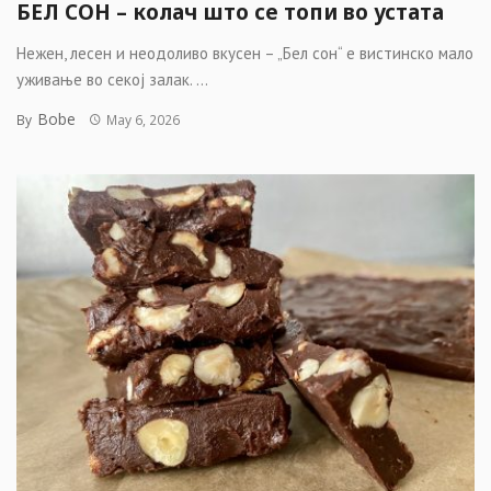
БЕЛ СОН – колач што се топи во устата
Нежен, лесен и неодоливо вкусен – „Бел сон“ е вистинско мало
уживање во секој залак. ...
Bobe
By
May 6, 2026