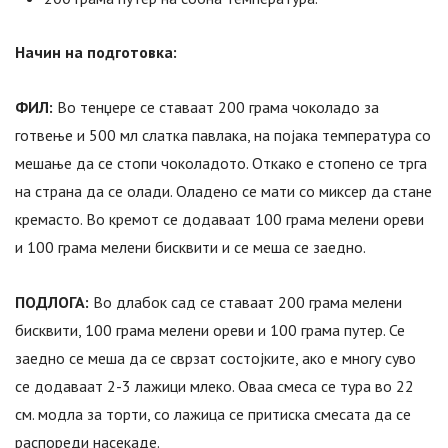
Начин на подготовка:
ФИЛ:
Во тенџере се ставаат 200 грама чоколадо за
готвење и 500 мл слатка павлака, на појака температура со
мешање да се стопи чоколадото. Откако е стопено се трга
на страна да се олади. Оладено се мати со миксер да стане
кремасто. Во кремот се додаваат 100 грама мелени ореви
и 100 грама мелени бисквити и се меша се заедно.
ПОДЛОГА:
Во длабок сад се ставаат 200 грама мелени
бисквити, 100 грама мелени ореви и 100 грама путер. Се
заедно се меша да се сврзат состојките, ако е многу суво
се додаваат 2-3 лажици млеко. Оваа смеса се тура во 22
см. модла за торти, со лажица се притиска смесата да се
распореди насекаде.