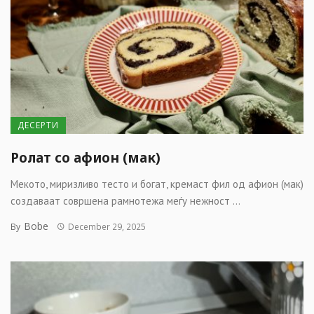
ДЕСЕРТИ
Ролат со афион (мак)
Мекото, миризливо тесто и богат, кремаст фил од афион (мак)
создаваат совршена рамнотежа меѓу нежност ...
Bobe
By
December 29, 2025