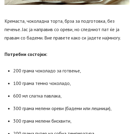
Кремаста, чоколадна торта, брза за подготовка, без
печење. Јас ја направив со ореви, но следниот пат ќе ја
правам со бадеми. Вие правете како си јадете најмногу.
Потребни состојки:
200 грама чоколадо за готвење,
100 грама темно чоколадо,
600 мл слатка павлака,
300 грама мелени ореви (бадеми или лешници),
300 грама мелени бисквити,
200 грама путер на собна температура.