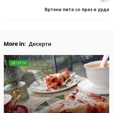
NEXT
Вртена пита со праз и урда
More in:
Десерти
ДЕСЕРТИ