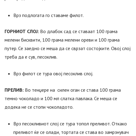
Врз подлогата го ставаме филот.
ГОРНИОТ СЛОЈ:
Во длабок сад се ставаат 100 грама
мелени бисквити, 100 грама мелени ореви и 100 грама
путер. Се заедно се меша да се сврзат состојките. Овој слој
треба да е сув, песоклив.
Врз филот се тура овој песоклив слој.
ПРЕЛИВ:
Во тенџере на силен оган се става 100 грама
темно чоколадо и 100 мл слатка павлака. Се меша се
додека не се стопи чоколадото.
Врз песокливиот слој се тура топол преливот. Откако
преливот ќе се олади, тортата се става во замрзнувач