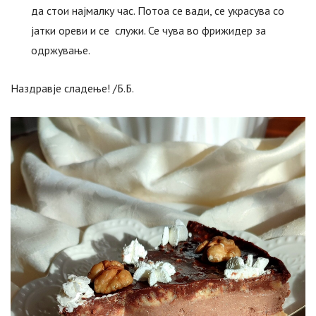
да стои најмалку час. Потоа се вади, се украсува со
јатки ореви и се служи. Се чува во фрижидер за
одржување.
Наздравје сладење! /Б.Б.