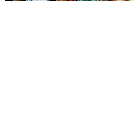
Ролатите лесно се прават и изгледаат многу убаво на
празничните трпези. Посните ролати се лесни (без јајца,
млеко…), се прават побрзо и се многу вкусни.
Состојки потребни за кората:
150 грама брашно,