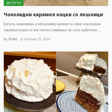
ДЕСЕРТИ
Чоколадни карамел коцки со лешници
Богати, миризливи и неодоливо кремасти, овие чоколадни
карамел коцки се вистинско уживање за сите љубители ...
Bobe
By
February 25, 2026