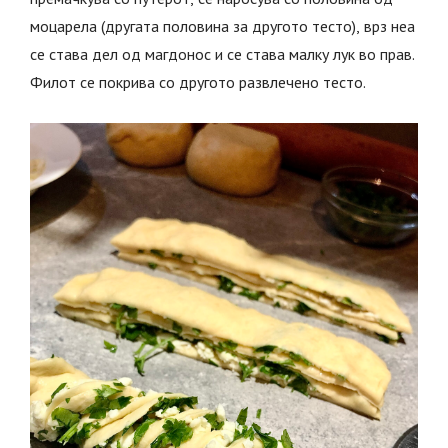
моцарела (другата половина за другото тесто), врз неа
се става дел од магдонос и се става малку лук во прав.
Филот се покрива со другото развлечено тесто.