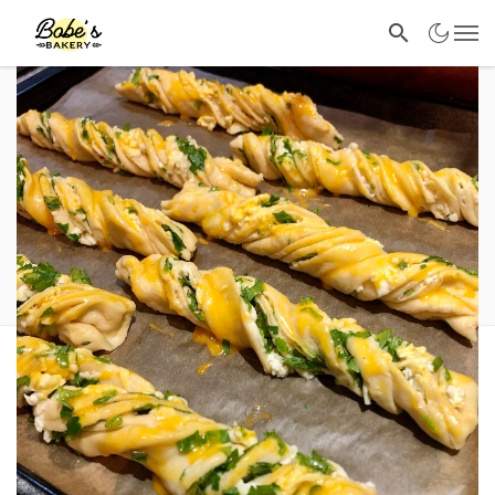
КИФЛИ
ПЕЧИВА
Вртени стапчиња
December 11, 2021
1072 views
0