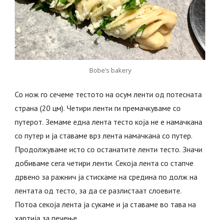
Bobe’s bakery
Со нож го сечеме тестото на осум ленти од потесната
страна (20 цм). Четири ленти ги премачкуваме со
путерот. Земаме една лента тесто која не е намачкана
со путер и ја ставаме врз лента намачкана со путер.
Продолжуваме исто со останатите ленти тесто. Значи
добиваме сега четири ленти. Секоја лента со стапче
дрвено за ражнич ја стискаме на средина по долж на
лентата од тесто, за да се разлистаат слоевите.
Потоа секоја лента ја сукаме и ја ставаме во тава на
хартија за печење.