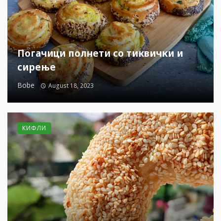
Погачици полнети со тиквички и
сирење
Bobe
August 18, 2023
КИФЛИ