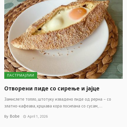
ПАСТРМАЈЛИИ
Отворени пиде со сирење и јајце
Замислете топло, штотуку извадено пиде од рерна – со
златно-кафеава, крцкава кора посипана со сусам, ...
Bobe
By
April 1, 2026