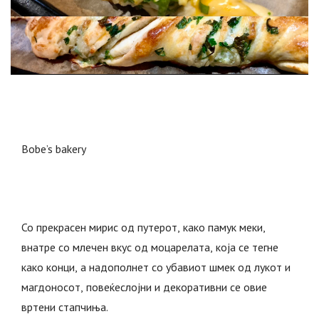
Bobe’s bakery
Со прекрасен мирис од путерот, како памук меки,
внатре со млечен вкус од моцарелата, која се тегне
како конци, а надополнет со убавиот шмек од лукот и
магдоносот, повеќеслојни и декоративни се овие
вртени стапчиња.