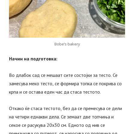
Bobe’s bakery
Начин на подготовка:
Во длабок сад се мешаат сите состојки за тесто. Се
замесува меко тесто, се формира топка се покрива со
крпа и се остава еден час да стаса тестото.
Откако ќе стаса тестото, без да се премесува се дели
на четири еднакви дела. Се земаат две топчиња и
секое се расукува 20х30 см. Едното од нив се
премачкува со путерот, се наросува со половина од