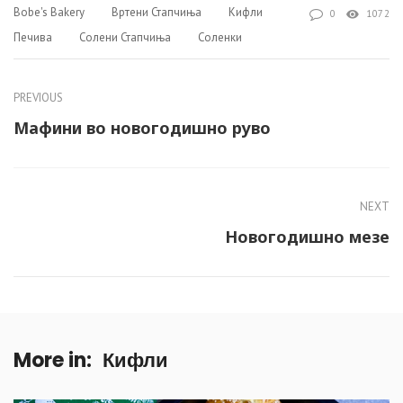
Bobe's Bakery
Вртени Стапчиња
Кифли
0
1072
Печива
Солени Стапчиња
Соленки
PREVIOUS
Мафини во новогодишно руво
NEXT
Новогодишно мезе
More in:
Кифли