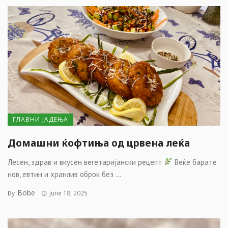
ГЛАВНИ ЈАДЕЊА
Домашни ќофтиња од црвена леќа
Лесен, здрав и вкусен вегетаријански рецепт
Веќе барате
нов, евтин и хранлив оброк без ...
Bobe
By
June 18, 2025