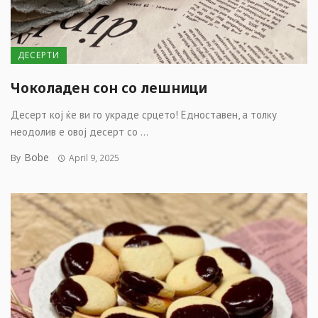
ДЕСЕРТИ
Чоколаден сон со лешници
Десерт кој ќе ви го украде срцето! Едноставен, а толку
неодолив е овој десерт со ...
Bobe
By
April 9, 2025