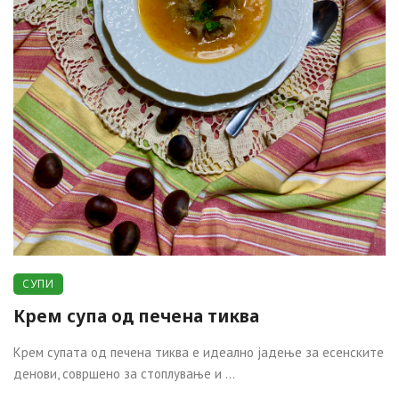
СУПИ
Крем супа од печена тиква
Крем супата од печена тиква е идеално јадење за есенските
денови, совршено за стоплување и ...