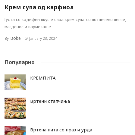
Крем супа од карфиол
Густа со кадифен вкус е оваа крем супа, со потпечено лепче,
магдонос и пармезан е ...
Bobe
By
January 23, 2024
Популарно
КРЕМПИТА
Вртени стапчиња
Вртена пита со праз и урда