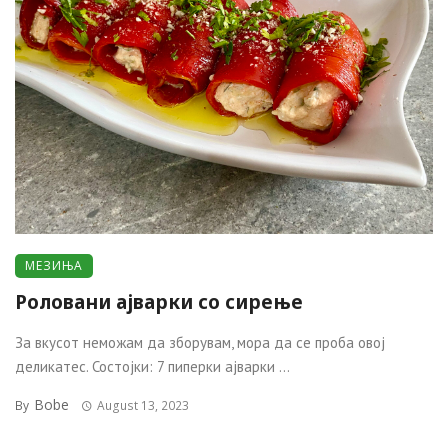
МЕЗИЊА
Роловани ајварки со сирење
За вкусот неможам да зборувам, мора да се проба овој
деликатес. Состојки: 7 пиперки ајварки ...
Bobe
By
August 13, 2023