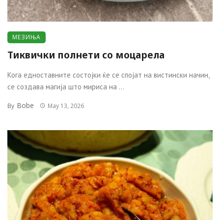
МЕЗИЊА
Тиквички полнети со моцарела
Кога едноставните состојки ќе се спојат на вистински начин,
се создава магија што мириса на ...
Bobe
By
May 13, 2026