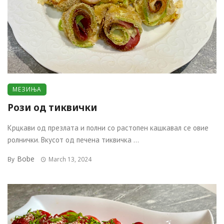
МЕЗИЊА
Рози од тиквички
Крцкави од презлата и полни со растопен кашкавал се овие
ролнички. Вкусот од печена тиквичка ...
Bobe
By
March 13, 2024