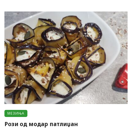
МЕЗИЊА
Рози од модар патлиџан