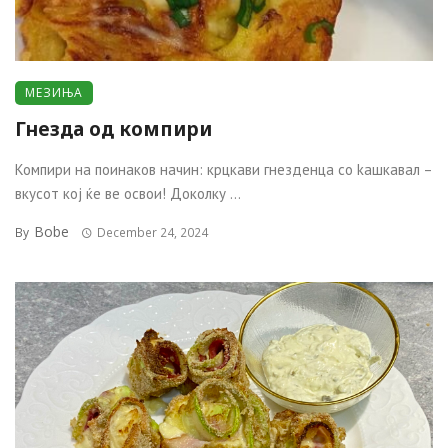
МЕЗИЊА
Гнезда од компири
Компири на поинаков начин: крцкави гнезденца со kашкавал –
вкусот кој ќе ве oсвои! Доколку ...
Bobe
By
December 24, 2024