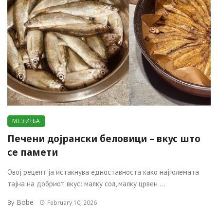
МЕЗИЊА
Печени дојрански белoвици – вкус што
се памети
Овој рецепт ја истакнува едноставноста како најголемата
тајна на добриот вкус: малку сол, малку црвен ...
Bobe
By
February 10, 2026