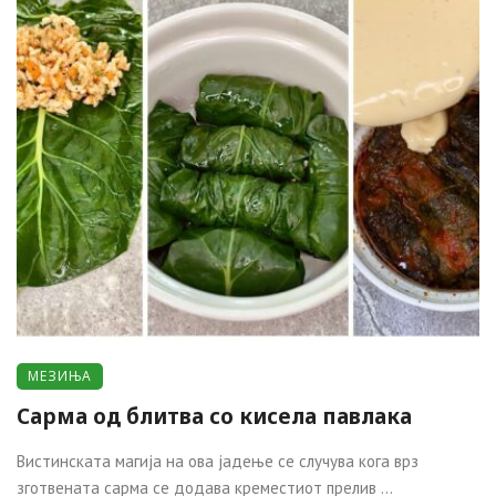
МЕЗИЊА
Сарма од блитва со кисела павлака
Вистинската магија на ова јадење се случува кога врз
зготвената сарма се додава креместиот прелив ...