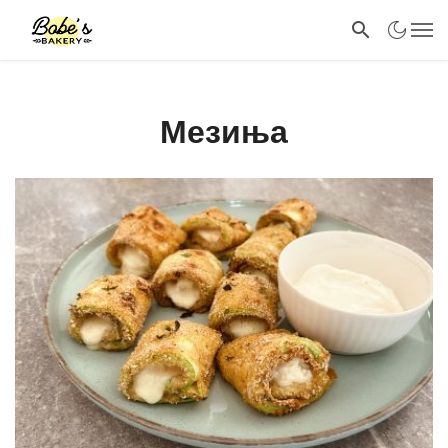
Мезиња