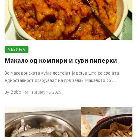
МЕЗИЊА
Макало од компири и суви пиперки
Во македонската кујна постојат јадења што со својата
едноставност освојуваат на прв залак. Макалото со ...
Bobe
By
February 18, 2026