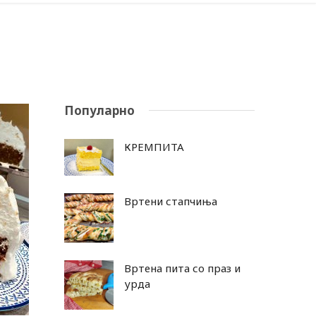
Популарно
КРЕМПИТА
Вртени стапчиња
Вртена пита со праз и
урда