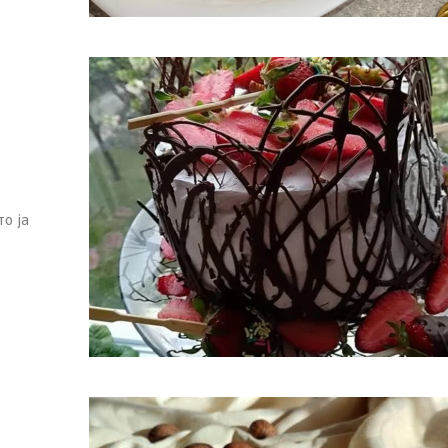
то ја