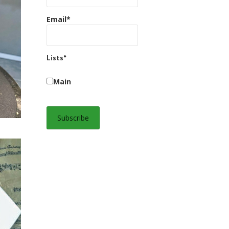
Email*
Lists*
Main