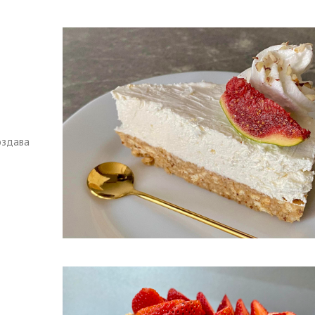
оздава