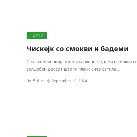
ТОРТИ
Чискејк со смокви и бадеми
Оваа комбинација од маскарпоне, бадеми и смокви с
волшебен десерт што ги плени сите сетила. ...
Bobe
By
September 13, 2024