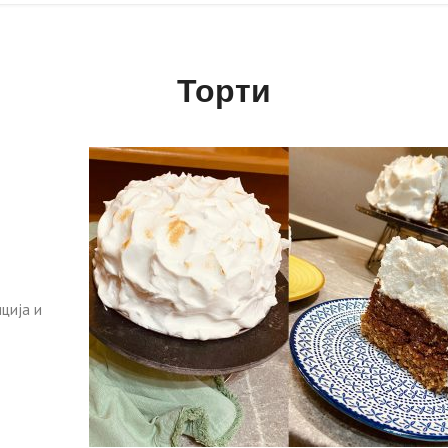
Торти
ција и