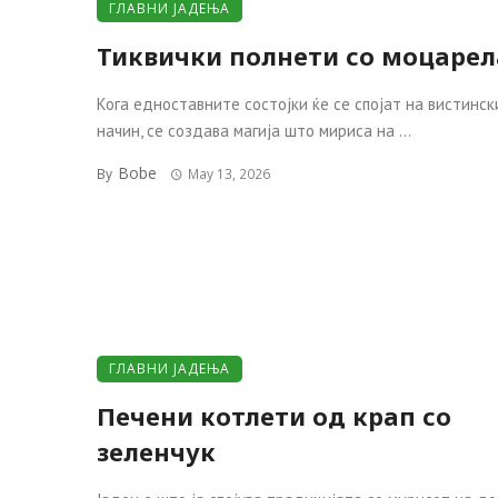
ГЛАВНИ ЈАДЕЊА
Тиквички полнети со моцарел
Кога едноставните состојки ќе се спојат на вистинск
начин, се создава магија што мириса на ...
Bobe
By
May 13, 2026
ГЛАВНИ ЈАДЕЊА
Печени котлети од крап со
зеленчук