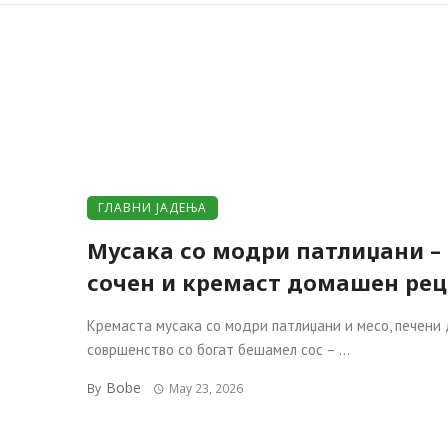
ГЛАВНИ ЈАДЕЊА
Мусака со модри патлиџани –
сочен и кремаст домашен рец
Кремаста мусака со модри патлиџани и месо, печени
совршенство со богат бешамел сос – ...
Bobe
By
May 23, 2026