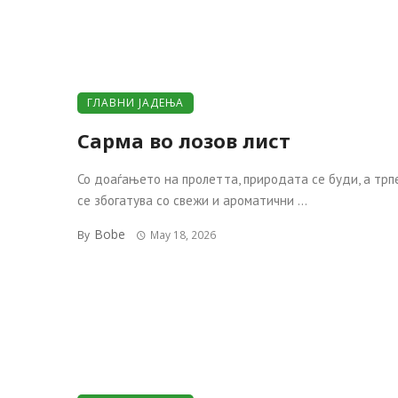
ГЛАВНИ ЈАДЕЊА
Сарма во лозов лист
Со доаѓањето на пролетта, природата се буди, а трп
се збогатува со свежи и ароматични ...
Bobe
By
May 18, 2026