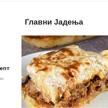
Главни Јадења
епт
 до