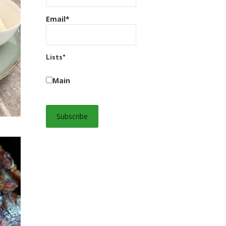
Email*
Lists*
Main