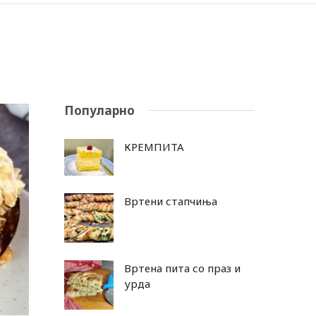
Популарно
КРЕМПИТА
Вртени стапчиња
Вртена пита со праз и
урда