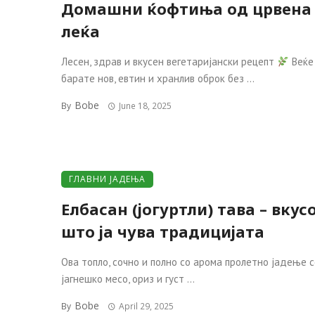
Домашни ќофтиња од црвена
леќа
Лесен, здрав и вкусен вегетаријански рецепт
Веќе
барате нов, евтин и хранлив оброк без ...
Bobe
By
June 18, 2025
ГЛАВНИ ЈАДЕЊА
Елбасан (јогуртли) тава – вкус
што ја чува традицијата
Ова топло, сочно и полно со арома пролетно јадење с
јагнешко месо, ориз и густ ...
Bobe
By
April 29, 2025