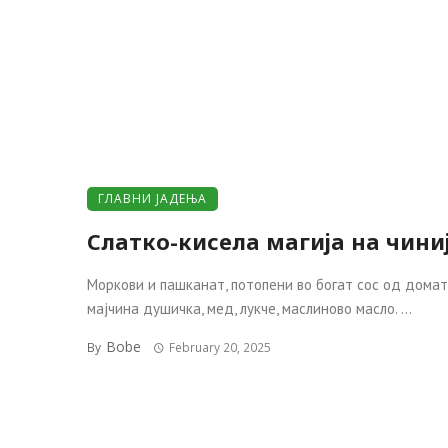
ГЛАВНИ ЈАДЕЊА
Слатко-кисела магија на чини
Моркови и пашканат, потопени во богат сос од домат
мајчина душичка, мед, лукче, маслиново масло. ...
Bobe
By
February 20, 2025