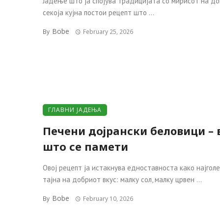
Јадење што ја спојува традицијата со мирисот на д
секоја кујна постои рецепт што ...
Bobe
By
February 25, 2026
ГЛАВНИ ЈАДЕЊА
Печени дојрански белoвици – 
што се памети
Овој рецепт ја истакнува едноставноста како најгол
тајна на добриот вкус: малку сол, малку црвен ...
Bobe
By
February 10, 2026