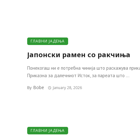
ГЛАВНИ ЈАДЕЊА
Јапонски рамен со ракчиња
Понекогаш ни е потребна чинија што раскажува прик
Приказна за далечниот Исток, за пареата што ...
Bobe
By
January 28, 2026
ГЛАВНИ ЈАДЕЊА