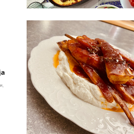
ја
и,