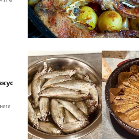
омот Во
вкус
емата