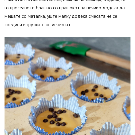
го просеаното брашно со прашокот за печиво додека да
мешате со маталка, уште малку додека смесата не се
соедини и грутките не исчезнат.