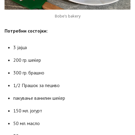
Bobe’s bakery
Потребни состојки:
3 јајца
200 гр. шеќер
300 гр. брашно
1/2 Прашок за пециво
пакување ванилин шеќер
150 мл. јогурт
50 мл. масло