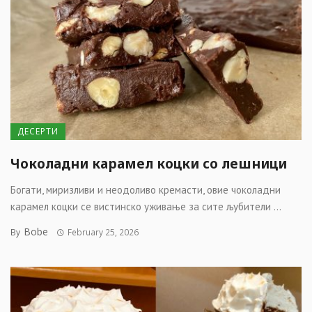
ДЕСЕРТИ
Чоколадни карамел коцки со лешници
Богати, миризливи и неодоливо кремасти, овие чоколадни
карамел коцки се вистинско уживање за сите љубители ...
Bobe
By
February 25, 2026