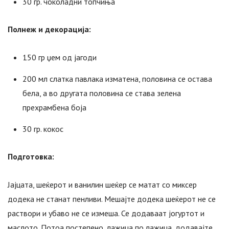
30 гр. чоколадни топчиња
Полнеж и декорација:
150 гр џем од јагоди
200 мл слатка павлака изматена, половина се остава
бела, а во другата половина се става зелена
прехрамбена боја
30 гр. кокос
Подготовка:
Јајцата, шеќерот и ванилин шеќер се матат со миксер
додека не станат пенливи. Мешајте додека шеќерот не се
раствори и убаво не се измеша. Се додаваат јогуртот и
маслото. Потоа постепено, лажица по лажица, додавајте