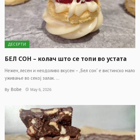
ДЕСЕРТИ
БЕЛ СОН – колач што се топи во устата
Нежен, лесен и неодоливо вкусен – „Бел сон“ е вистинско мало
уживање во секој залак. ...
Bobe
By
May 6, 2026