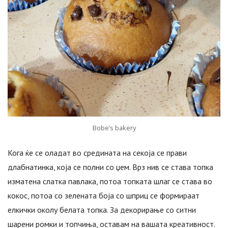
Bobe’s bakery
Кога ќе се оладат во средината на секоја се прави
длабнатинка, која се полни со џем. Врз нив се става топка
изматена слатка павлака, потоа топката шлаг се става во
кокос, потоа со зелената боја со шприц се формираат
елкички околу белата топка. За декорирање со ситни
шарени ромки и топчиња, оставам на вашата креативност.