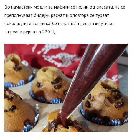
Во намастени модли за мафини се полни од смесата, не се
преполнуваат бидејќи раснат и одозгора се тураат
чоколадните топчиња. Се печат петнаесет минути во
загреана рерна на 220 Ц.