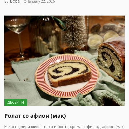
Bobe
By
January 22, 2026
ДЕСЕРТИ
Ролат со афион (мак)
Мекото, миризливо тесто и богат, кремаст фил од афион (мак)