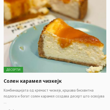
ДЕСЕРТИ
Солен карамел чизкејк
Комбинацијата од кремаст чизкејк, крцкава бисквитна
подлога и богат солен карамел создава десерт што освојува
...