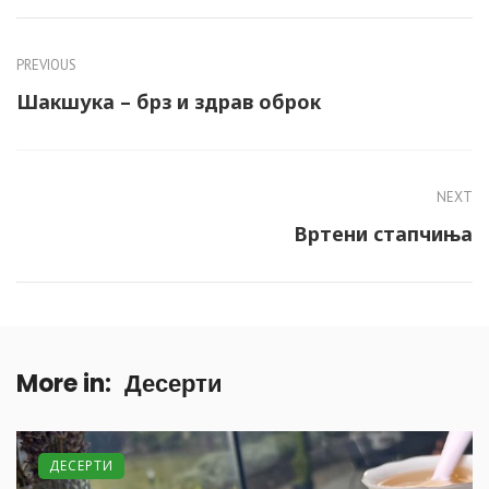
PREVIOUS
Шакшука – брз и здрав оброк
NEXT
Вртени стапчиња
More in:
Десерти
ДЕСЕРТИ