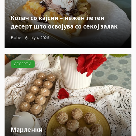
Колач со кајсии – нежен летен
десерт што освојува со секој залак
Bobe
July 4, 2026
ДЕСЕРТИ
Марленки