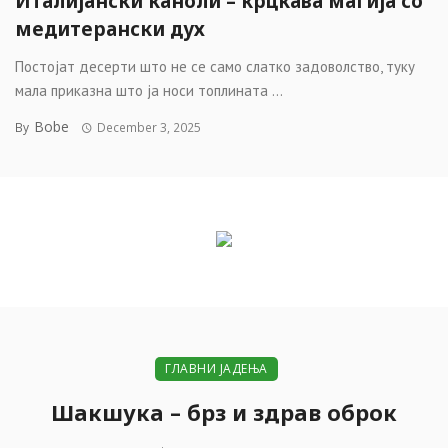
Италијански каноли – крцкава магија со
медитерански дух
Постојат десерти што не се само слатко задоволство, туку
мала приказна што ја носи топлината ...
Bobe
By
December 3, 2025
ГЛАВНИ ЈАДЕЊА
Шакшука – брз и здрав оброк